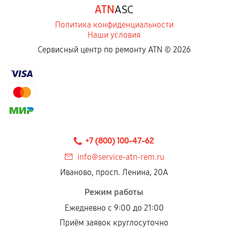
ATN
ASC
отдельных условиях.
Политика конфиденциальности
Наши условия
Если комплектующие куплены
Сервисный центр по ремонту ATN ©
2026
самостоятельно
Гарантия на выполненные работы может
сохраняться полностью или частично, если
соблюдены следующие условия:
Предоставленные детали подходят по
техническим параметрам и не имеют внешних
+7 (800) 100-47-62
дефектов.
info@service-atn-rem.ru
Установка была выполнена нашим сервисным
Иваново, просп. Ленина, 20А
центром.
При этом гарантия на сами комплектующие
Режим работы
остается на стороне производителя или
Ежедневно с 9:00 до 21:00
продавца. За качество сторонних деталей
Приём заявок круглосуточно
сервисный центр ответственности не несет.