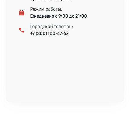
Несоответствие комплектующей заявленным
Режим работы:
техническим характеристикам.
Ежедневно с 9:00 до 21:00
Городской телефон:
+7 (800) 100-47-62
Документы для подтверждения
гарантии
Гарантийный талон.
Акт выполненных работ с датой, перечнем
услуг и сроком гарантии.
Документы на установленные комплектующие
и кассовый чек.
Расширенная гарантия
В некоторых случаях возможно оформление