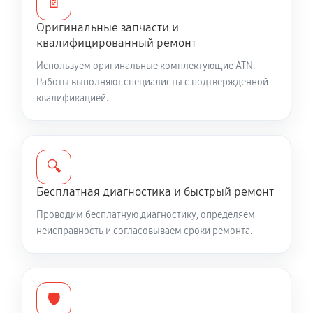
📄
850 руб
60 минут
Оригинальные запчасти и
квалифицированный ремонт
Исправление инверсии изображения
Используем оригинальные комплектующие ATN.
2550 руб
60 минут
Работы выполняют специалисты с подтверждённой
квалификацией.
Замена энкодера управления
5100 руб
60 минут
Замена линзы видоискателя
🔍
2130 руб
60 минут
Бесплатная диагностика и быстрый ремонт
Проводим бесплатную диагностику, определяем
Замена крышки окуляра
неисправность и согласовываем сроки ремонта.
850 руб
60 минут
Замена защёлки батарейного отсека
🛡️
850 руб
60 минут