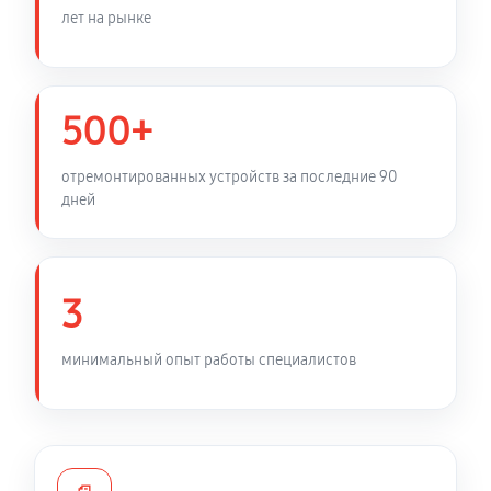
1020 руб
60 минут
лет на рынке
Ремонт электронно-лучевой трубки
1280 руб
60 минут
500+
Замена объективов с улучшением характеристик
отремонтированных устройств за последние 90
1280 руб
60 минут
дней
Чистка бинокля цифрового бинокля ATN HD 4-
16X65
3
850 руб
60 минут
Устранение вертикально-горизонтальных полос в
минимальный опыт работы специалистов
видоискателе
5100 руб
60 минут
Ремонт встроенного дальнометра