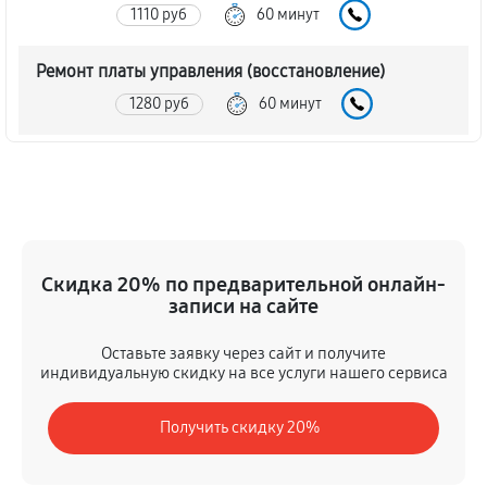
1110 руб
60 минут
Ремонт платы управления (восстановление)
1280 руб
60 минут
Замена шлейфа гарнитуры
770 руб
60 минут
Замена корпуса цифрового бинокля ATN HD 4-
16X65
Скидка 20% по предварительной онлайн-
записи на сайте
4250 руб
60 минут
Оставьте заявку через сайт и получите
Замена аккумулятора цифрового бинокля ATN HD
индивидуальную скидку на все услуги нашего сервиса
4-16X65
680 руб
60 минут
Получить скидку 20%
Замена процессора цифрового бинокля ATN HD 4-