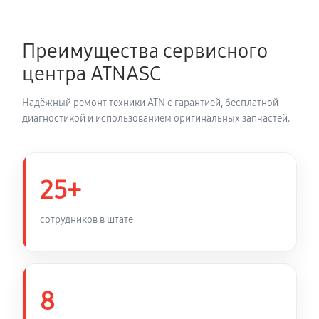
16X65
1020 руб
60 минут
Преимущества сервисного
центра ATNASC
Замена USB порта цифрового бинокля ATN HD 4-
16X65
Надёжный ремонт техники ATN с гарантией, бесплатной
680 руб
60 минут
диагностикой и использованием оригинальных запчастей.
Замена модуля Wi-Fi цифрового бинокля ATN HD 4-
16X65
25+
770 руб
60 минут
сотрудников в штате
Ремонт цепи питания цифрового бинокля ATN HD 4-
16X65
1280 руб
60 минут
8
Замена шим контроллера