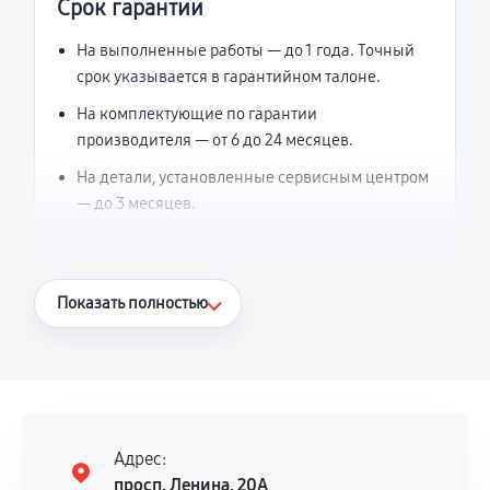
Срок гарантии
На выполненные работы — до 1 года. Точный
срок указывается в гарантийном талоне.
На комплектующие по гарантии
производителя — от 6 до 24 месяцев.
На детали, установленные сервисным центром
— до 3 месяцев.
Что считается гарантийным случаем
Показать полностью
Повторное возникновение неисправности,
напрямую связанной с выполненным
ремонтом.
Поломка установленной детали при
нормальной эксплуатации в течение
Адрес:
гарантийного срока.
просп. Ленина, 20А