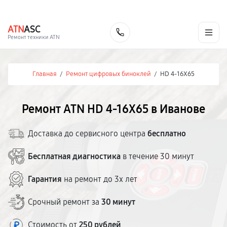
г. Иваново
Ежедневно с 9:00 до 21:00
+7 (800) 100-47-62
ATN
ASC
Заказать
Ремонт техники ATN
Главная
/
Ремонт цифровых биноклей
/
HD 4-16X65
Ремонт ATN HD 4-16X65 в Иванове
Доставка до сервисного центра
бесплатно
Бесплатная диагностика
в течение 30 минут
Гарантия
на ремонт до 3х лет
Срочный ремонт за
30 минут
Стоимость от
250 рублей