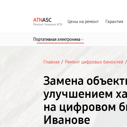
г. Иваново
Ежедневно с 9:00 до 21:00
ATN
ASC
Цены на ремонт
Гарантия
Ремонт техники ATN
Портативная электроника
Главная
/
Ремонт цифровых биноклей
Замена объект
улучшением ха
на цифровом б
Иванове