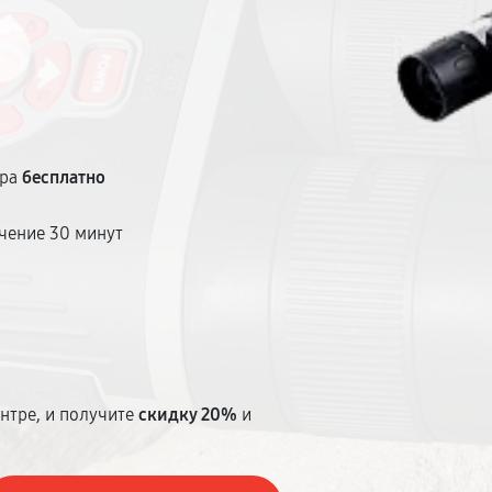
тра
бесплатно
чение 30 минут
т
нтре, и получите
скидку 20%
и