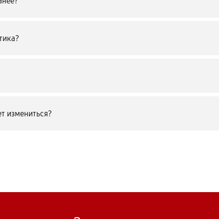
анее?
тика?
т измениться?