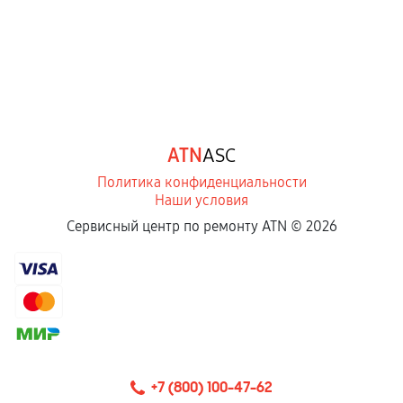
Естественный износ деталей, если иное не
предусмотрено отдельно.
Обращение после окончания гарантийного
срока.
Программные сбои, если это не указано в
ATN
ASC
отдельных условиях.
Политика конфиденциальности
Наши условия
Если комплектующие куплены
Сервисный центр по ремонту ATN ©
2026
самостоятельно
Гарантия на выполненные работы может
сохраняться полностью или частично, если
соблюдены следующие условия:
Предоставленные детали подходят по
техническим параметрам и не имеют внешних
+7 (800) 100-47-62
дефектов.