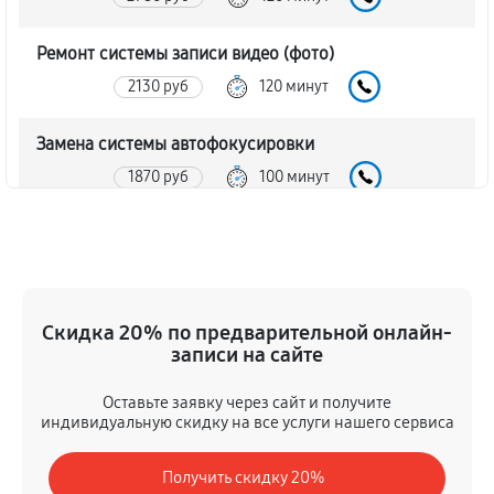
Ремонт системы записи видео (фото)
2130 руб
120 минут
Замена системы автофокусировки
1870 руб
100 минут
Ремонт модуля ночного видения
2550 руб
120 минут
Замена дисплея цифрового монокуляра ATN ODIN
Скидка 20% по предварительной онлайн-
LT Thermal Monocular
записи на сайте
2130 руб
90 минут
Оставьте заявку через сайт и получите
индивидуальную скидку на все услуги нашего сервиса
Замена объектива цифрового монокуляра ATN ODIN
LT Thermal Monocular
Получить скидку 20%