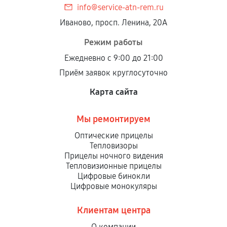
info@service-atn-rem.ru
Установка была выполнена нашим сервисным
Иваново, просп. Ленина, 20А
центром.
При этом гарантия на сами комплектующие
Режим работы
остается на стороне производителя или
Ежедневно с 9:00 до 21:00
продавца. За качество сторонних деталей
Приём заявок круглосуточно
сервисный центр ответственности не несет.
Карта сайта
Мы ремонтируем
Оптические прицелы
Тепловизоры
Прицелы ночного видения
Тепловизионные прицелы
Цифровые бинокли
Цифровые монокуляры
Клиентам центра
О компании