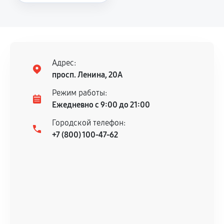
Повторное возникновение неисправности,
напрямую связанной с выполненным
ремонтом.
Поломка установленной детали при
нормальной эксплуатации в течение
Адрес:
гарантийного срока.
просп. Ленина, 20А
Несоответствие комплектующей заявленным
Режим работы:
техническим характеристикам.
Ежедневно с 9:00 до 21:00
Городской телефон:
+7 (800) 100-47-62
Документы для подтверждения
гарантии
Гарантийный талон.
Акт выполненных работ с датой, перечнем
услуг и сроком гарантии.
Документы на установленные комплектующие