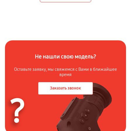
Не нашли свою модель?
Оставьте заявку, мы свяжемся с Вами в ближайшее
время
Заказать звонок
?