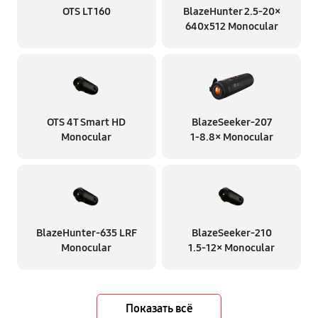
OTS LT 160
BlazeHunter 2.5‑20×
640x512 Monocular
OTS 4T Smart HD
BlazeSeeker‑207
Monocular
1‑8.8× Monocular
BlazeHunter‑635 LRF
BlazeSeeker‑210
Monocular
1.5‑12× Monocular
Показать всё