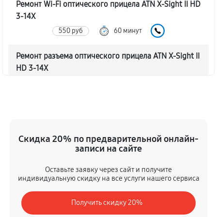
Ремонт Wi-Fi оптического прицела ATN X-Sight II HD
3-14X
550 руб
60 минут
Ремонт разъема оптического прицела ATN X-Sight II
HD 3-14X
500 руб
60 минут
Замена дисплея (экрана)
640 руб
60 минут
Скидка 20% по предварительной онлайн-
Замена матрицы оптического прицела ATN X-Sight II
записи на сайте
HD 3-14X
Оставьте заявку через сайт и получите
940 руб
60 минут
индивидуальную скидку на все услуги нашего сервиса
Ремонт цепи питания оптического прицела ATN X-
Получить скидку 20%
Sight II HD 3-14X