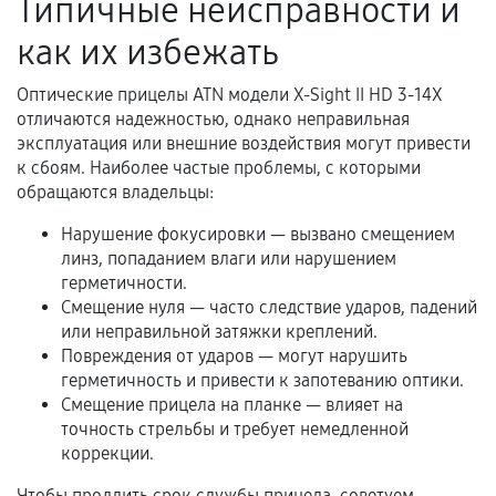
Типичные неисправности и
Документы для подтверждения
гарантии
как их избежать
Гарантийный талон.
Оптические прицелы ATN модели X-Sight II HD 3-14X
отличаются надежностью, однако неправильная
Акт выполненных работ с датой, перечнем
эксплуатация или внешние воздействия могут привести
услуг и сроком гарантии.
к сбоям. Наиболее частые проблемы, с которыми
Документы на установленные комплектующие
обращаются владельцы:
и кассовый чек.
Нарушение фокусировки — вызвано смещением
линз, попаданием влаги или нарушением
герметичности.
Расширенная гарантия
Смещение нуля — часто следствие ударов, падений
или неправильной затяжки креплений.
В некоторых случаях возможно оформление
Повреждения от ударов — могут нарушить
расширенной гарантии. Стоимость, сроки и
герметичность и привести к запотеванию оптики.
условия продления согласовываются отдельно и
Смещение прицела на планке — влияет на
точность стрельбы и требует немедленной
фиксируются в документах.
коррекции.
Чтобы продлить срок службы прицела, советуем