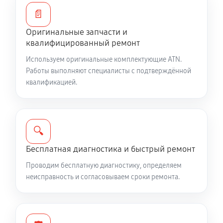
📄
Ремонт встроенного дальнометра и других
устройств
Оригинальные запчасти и
квалифицированный ремонт
640 руб
60 минут
Используем оригинальные комплектующие ATN.
Работы выполняют специалисты с подтверждённой
Замена CORE оптического прицела ATN X-Sight II
квалификацией.
HD 3-14X
770 руб
60 минут
Замена микросхемы логики
🔍
380 руб
60 минут
Бесплатная диагностика и быстрый ремонт
Замена микросхемы усилителя
Проводим бесплатную диагностику, определяем
неисправность и согласовываем сроки ремонта.
470 руб
60 минут
Замена шим контроллера
550 руб
60 минут