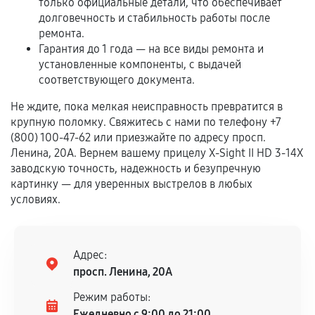
самостоятельно
только официальные детали, что обеспечивает
долговечность и стабильность работы после
Гарантия на выполненные работы может
ремонта.
сохраняться полностью или частично, если
Гарантия до 1 года — на все виды ремонта и
установленные компоненты, с выдачей
соблюдены следующие условия:
соответствующего документа.
Предоставленные детали подходят по
техническим параметрам и не имеют внешних
Не ждите, пока мелкая неисправность превратится в
дефектов.
крупную поломку. Свяжитесь с нами по телефону +7
(800) 100-47-62 или приезжайте по адресу просп.
Установка была выполнена нашим сервисным
Ленина, 20А. Вернем вашему прицелу X-Sight II HD 3-14X
центром.
заводскую точность, надежность и безупречную
При этом гарантия на сами комплектующие
картинку — для уверенных выстрелов в любых
остается на стороне производителя или
условиях.
продавца. За качество сторонних деталей
сервисный центр ответственности не несет.
Адрес:
просп. Ленина, 20А
Режим работы:
Ежедневно с 9:00 до 21:00