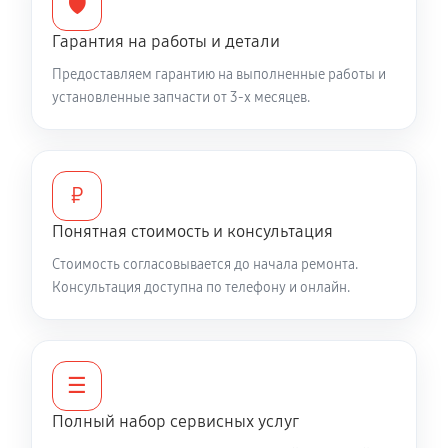
🛡️
Гарантия на работы и детали
Замена объективов с улучшением характеристик
Предоставляем гарантию на выполненные работы и
940 руб
60 минут
установленные запчасти от 3-х месяцев.
Ремонт электронно-лучевой трубки
850 руб
60 минут
₽
Прошивка (Обновление ПО)
Понятная стоимость и консультация
380 руб
60 минут
Стоимость согласовывается до начала ремонта.
Консультация доступна по телефону и онлайн.
☰
Полный набор сервисных услуг