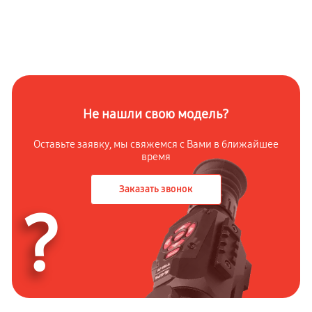
Не нашли свою модель?
Оставьте заявку, мы свяжемся с Вами в ближайшее
время
Заказать звонок
?