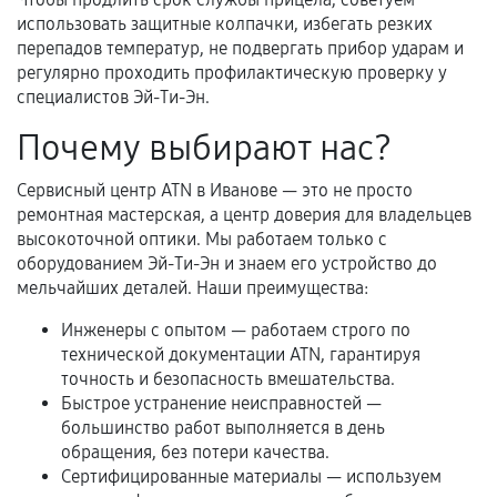
использовать защитные колпачки, избегать резких
Когда гарантия не действует
перепадов температур, не подвергать прибор ударам и
Нарушение правил эксплуатации,
регулярно проходить профилактическую проверку у
специалистов Эй-Ти-Эн.
механические повреждения, попадание влаги,
перегрев, коррозия.
Почему выбирают нас?
Самостоятельный ремонт или вмешательство
третьих лиц.
Сервисный центр ATN в Иванове — это не просто
ремонтная мастерская, а центр доверия для владельцев
Естественный износ деталей, если иное не
высокоточной оптики. Мы работаем только с
предусмотрено отдельно.
оборудованием Эй-Ти-Эн и знаем его устройство до
мельчайших деталей. Наши преимущества:
Обращение после окончания гарантийного
срока.
Инженеры с опытом — работаем строго по
технической документации ATN, гарантируя
Программные сбои, если это не указано в
точность и безопасность вмешательства.
отдельных условиях.
Быстрое устранение неисправностей —
большинство работ выполняется в день
обращения, без потери качества.
Если комплектующие куплены
Сертифицированные материалы — используем