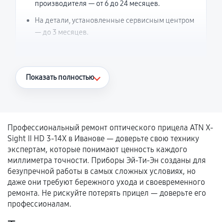
производителя — от 6 до 24 месяцев.
На детали, установленные сервисным центром
— до 3 месяцев.
Что считается гарантийным случаем
Показать полностью
Повторное возникновение неисправности,
напрямую связанной с выполненным
ремонтом.
Профессиональный ремонт оптического прицела ATN X-
Поломка установленной детали при
Sight II HD 3-14X в Иванове — доверьте свою технику
нормальной эксплуатации в течение
экспертам, которые понимают ценность каждого
гарантийного срока.
миллиметра точности. Приборы Эй-Ти-Эн созданы для
безупречной работы в самых сложных условиях, но
Несоответствие комплектующей заявленным
даже они требуют бережного ухода и своевременного
техническим характеристикам.
ремонта. Не рискуйте потерять прицел — доверьте его
профессионалам.