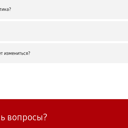
тика?
т измениться?
сь вопросы?