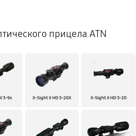
птического прицела ATN
V 3-9x
X-Sight II HD 5-20X
X-Sight II HD 5-20