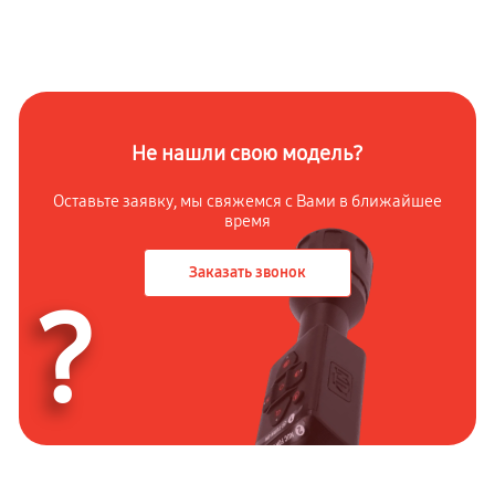
Не нашли свою модель?
Оставьте заявку, мы свяжемся с Вами в ближайшее
время
Заказать звонок
?