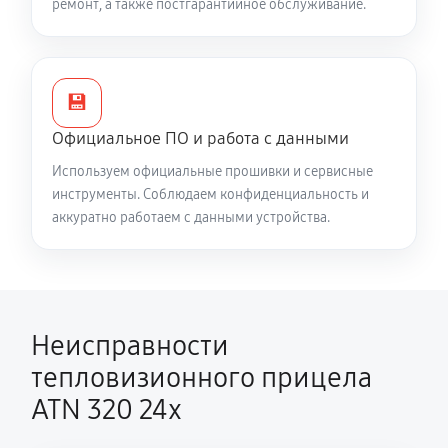
ремонт, а также постгарантийное обслуживание.
Есть все данные меню (видоискатель исправен), но
нет картинки на видео
4760 руб
60 минут
💾
Официальное ПО и работа с данными
Полностью отсутствует изображение в
Используем официальные прошивки и сервисные
видоискателе и на видео
инструменты. Соблюдаем конфиденциальность и
5020 руб
60 минут
аккуратно работаем с данными устройства.
Видна только половина изображения в
видоискателе и на видео
4250 руб
60 минут
Неисправности
Перепрошивка и обновление устройства
тепловизионного прицела
550 руб
60 минут
ATN 320 24x