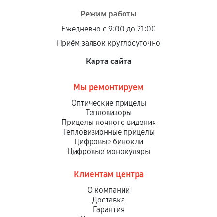
При этом гарантия на сами комплектующие
Режим работы
остается на стороне производителя или
Ежедневно с 9:00 до 21:00
продавца. За качество сторонних деталей
Приём заявок круглосуточно
сервисный центр ответственности не несет.
Карта сайта
Мы ремонтируем
Оптические прицелы
Тепловизоры
Прицелы ночного видения
Тепловизионные прицелы
Цифровые бинокли
Цифровые монокуляры
Клиентам центра
О компании
Доставка
Гарантия