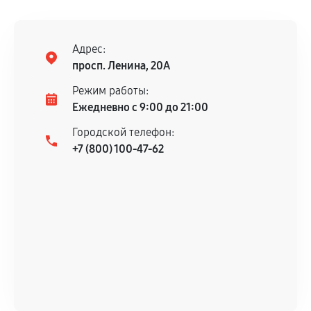
ремонтом.
Поломка установленной детали при
нормальной эксплуатации в течение
Адрес:
гарантийного срока.
просп. Ленина, 20А
Несоответствие комплектующей заявленным
Режим работы:
техническим характеристикам.
Ежедневно с 9:00 до 21:00
Городской телефон:
+7 (800) 100-47-62
Документы для подтверждения
гарантии
Гарантийный талон.
Акт выполненных работ с датой, перечнем
услуг и сроком гарантии.
Документы на установленные комплектующие
и кассовый чек.