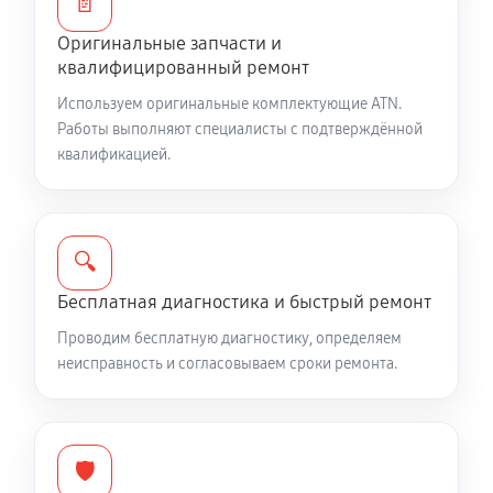
📄
Оригинальные запчасти и
Ремонт и замена аккумулятора
квалифицированный ремонт
1360 руб
60 минут
Используем оригинальные комплектующие ATN.
Работы выполняют специалисты с подтверждённой
Ремонт Wi-Fi модуля тепловизионного прицела ATN
квалификацией.
320 24x
940 руб
60 минут
Замена процессора CPU
🔍
2980 руб
60 минут
Бесплатная диагностика и быстрый ремонт
Проводим бесплатную диагностику, определяем
Ремонт разъема питания
неисправность и согласовываем сроки ремонта.
610 руб
60 минут
Разбита линза видоискателя (окуляр)
🛡️
2300 руб
60 минут