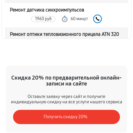
Ремонт датчика синхроимпульсов
1960 руб
60 минут
Ремонт оптики тепловизионного прицела ATN 320
24x
1960 руб
60 минут
Восстановление питания
680 руб
60 минут
Скидка 20% по предварительной онлайн-
записи на сайте
Ремонт контроллеров тепловизионного прицела
Оставьте заявку через сайт и получите
ATN 320 24x
индивидуальную скидку на все услуги нашего сервиса
940 руб
60 минут
Получить скидку 20%
Ремонт электронно-лучевой трубки
1110 руб
60 минут