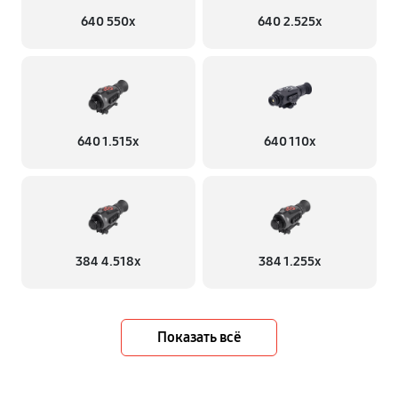
640 550x
640 2.525x
640 1.515x
640 110x
384 4.518x
384 1.255х
Показать всё