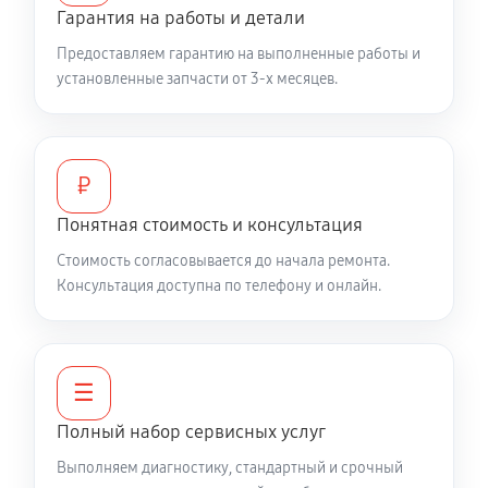
Гарантия на работы и детали
Не работает батарейный отсек
Предоставляем гарантию на выполненные работы и
2810 руб
60 минут
установленные запчасти от 3-х месяцев.
Запускается и гаснет
6120 руб
60 минут
₽
Не запускается тепловизионный прибор
Понятная стоимость и консультация
4680 руб
60 минут
Стоимость согласовывается до начала ремонта.
Консультация доступна по телефону и онлайн.
Не работает энкодер управления меню (панель
управления)
5270 руб
60 минут
☰
Вертикальные-горизонтальные полосы в
Полный набор сервисных услуг
видоискателе и на видео
Выполняем диагностику, стандартный и срочный
5270 руб
60 минут