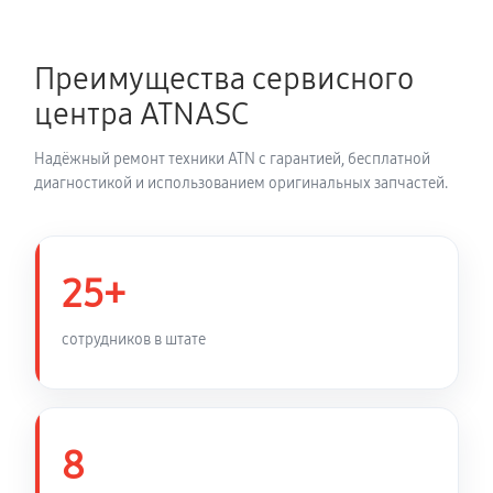
Замена шим контроллера
Преимущества сервисного
680 руб
60 минут
центра ATNASC
Замена микросхемы усилителя
Надёжный ремонт техники ATN с гарантией, бесплатной
600 руб
60 минут
диагностикой и использованием оригинальных запчастей.
Замена микросхемы логики
430 руб
60 минут
25+
Замена ключей управления
сотрудников в штате
540 руб
60 минут
Восстановление после попадания влаги
1020 руб
60 минут
8