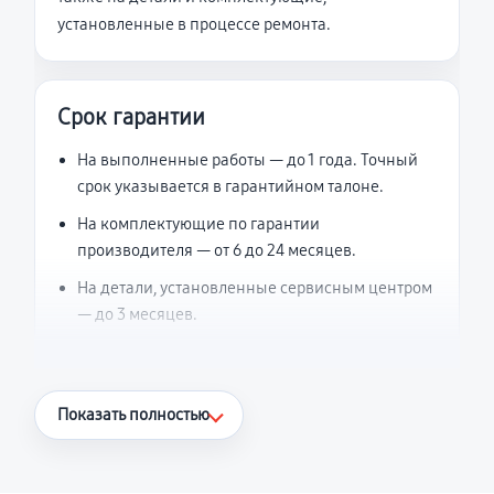
установленные в процессе ремонта.
Срок гарантии
На выполненные работы — до 1 года. Точный
срок указывается в гарантийном талоне.
На комплектующие по гарантии
производителя — от 6 до 24 месяцев.
На детали, установленные сервисным центром
— до 3 месяцев.
Что считается гарантийным случаем
Показать полностью
Повторное возникновение неисправности,
напрямую связанной с выполненным