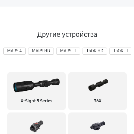
Другие устройства
MARS 4
MARS HD
MARS LT
ThOR HD
ThOR LT
X‑Sight 5 Series
36X