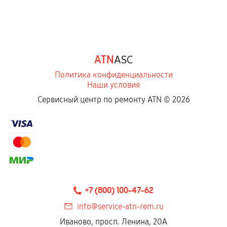
Обращение после окончания гарантийного
срока.
Программные сбои, если это не указано в
ATN
ASC
отдельных условиях.
Политика конфиденциальности
Наши условия
Если комплектующие куплены
Сервисный центр по ремонту ATN ©
2026
самостоятельно
Гарантия на выполненные работы может
сохраняться полностью или частично, если
соблюдены следующие условия:
Предоставленные детали подходят по
техническим параметрам и не имеют внешних
+7 (800) 100-47-62
дефектов.
info@service-atn-rem.ru
Установка была выполнена нашим сервисным
Иваново, просп. Ленина, 20А
центром.