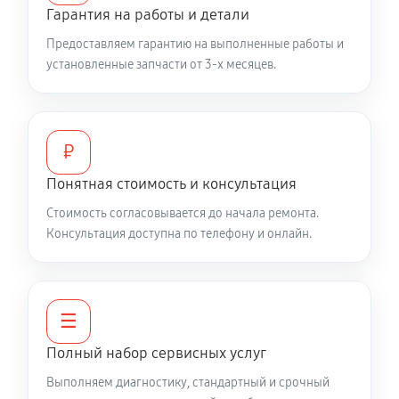
Гарантия на работы и детали
Не работает батарейный отсек
Предоставляем гарантию на выполненные работы и
2810 руб
60 минут
установленные запчасти от 3-х месяцев.
Запускается и гаснет
6120 руб
60 минут
₽
Не запускается тепловизионный прибор
Понятная стоимость и консультация
4680 руб
60 минут
Стоимость согласовывается до начала ремонта.
Консультация доступна по телефону и онлайн.
Не работает энкодер управления меню (панель
управления)
5270 руб
60 минут
☰
Вертикальные-горизонтальные полосы в
Полный набор сервисных услуг
видоискателе и на видео
Выполняем диагностику, стандартный и срочный
5270 руб
60 минут