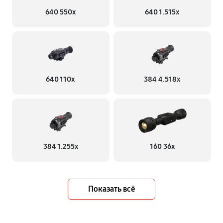
640 550x
640 1.515x
640 110x
384 4.518x
384 1.255х
160 36x
Показать всё