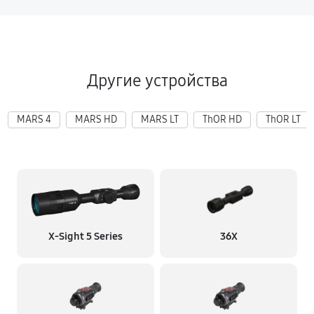
Другие устройства
MARS 4
MARS HD
MARS LT
ThOR HD
ThOR LT
X‑Sight 5 Series
36X