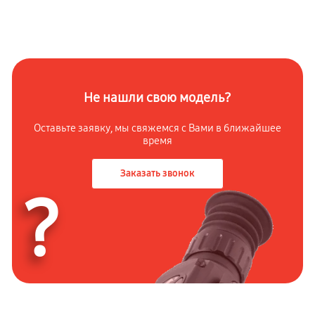
Не нашли свою модель?
Оставьте заявку, мы свяжемся с Вами в ближайшее
время
Заказать звонок
?