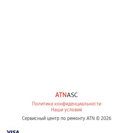
Нарушение правил эксплуатации,
механические повреждения, попадание влаги,
перегрев, коррозия.
Самостоятельный ремонт или вмешательство
третьих лиц.
Естественный износ деталей, если иное не
предусмотрено отдельно.
Обращение после окончания гарантийного
срока.
Программные сбои, если это не указано в
ATN
ASC
отдельных условиях.
Политика конфиденциальности
Наши условия
Если комплектующие куплены
Сервисный центр по ремонту ATN ©
2026
самостоятельно