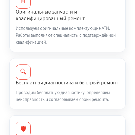
📄
Оригинальные запчасти и
Ремонт и замена аккумулятора
квалифицированный ремонт
1360 руб
60 минут
Используем оригинальные комплектующие ATN.
Работы выполняют специалисты с подтверждённой
Ремонт Wi-Fi модуля тепловизионного прицела ATN
квалификацией.
640 2.525x
940 руб
60 минут
Замена процессора CPU
🔍
2980 руб
60 минут
Бесплатная диагностика и быстрый ремонт
Проводим бесплатную диагностику, определяем
Ремонт разъема питания
неисправность и согласовываем сроки ремонта.
610 руб
60 минут
Разбита линза видоискателя (окуляр)
🛡️
2300 руб
60 минут