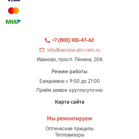
Гарантия на выполненные работы может
сохраняться полностью или частично, если
соблюдены следующие условия:
Предоставленные детали подходят по
техническим параметрам и не имеют внешних
+7 (800) 100-47-62
дефектов.
info@service-atn-rem.ru
Установка была выполнена нашим сервисным
Иваново, просп. Ленина, 20А
центром.
При этом гарантия на сами комплектующие
Режим работы
остается на стороне производителя или
Ежедневно с 9:00 до 21:00
продавца. За качество сторонних деталей
Приём заявок круглосуточно
сервисный центр ответственности не несет.
Карта сайта
Мы ремонтируем
Оптические прицелы
Тепловизоры