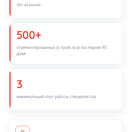
Ремонт платы управления (восстановление)
лет на рынке
1110 руб
60 минут
Замена корпуса тепловизионного прицела ATN 640
500+
2.525x
4170 руб
60 минут
отремонтированных устройств за последние 90
дней
Замена дисплея тепловизионного прицела ATN 640
2.525x
1020 руб
60 минут
3
Перевёрнутое изображение в видоискателе или на
видео
минимальный опыт работы специалистов
2210 руб
60 минут
Восстановление цепи питания
1360 руб
60 минут