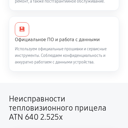
ремонт, а также постгарантийное обслуживание.
Есть все данные меню (видоискатель исправен), но
нет картинки на видео
4760 руб
60 минут
💾
Официальное ПО и работа с данными
Полностью отсутствует изображение в
Используем официальные прошивки и сервисные
видоискателе и на видео
инструменты. Соблюдаем конфиденциальность и
5020 руб
60 минут
аккуратно работаем с данными устройства.
Видна только половина изображения в
видоискателе и на видео
4250 руб
60 минут
Неисправности
Перепрошивка и обновление устройства
тепловизионного прицела
550 руб
60 минут
ATN 640 2.525x