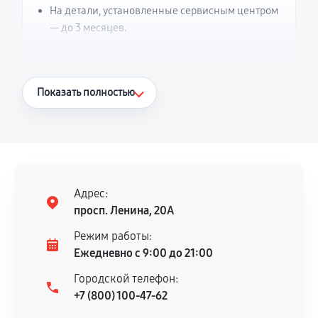
На детали, установленные сервисным центром
— до 3 месяцев.
Что считается гарантийным случаем
Показать полностью
Повторное возникновение неисправности,
напрямую связанной с выполненным
ремонтом.
Поломка установленной детали при
нормальной эксплуатации в течение
Адрес:
гарантийного срока.
просп. Ленина, 20А
Несоответствие комплектующей заявленным
Режим работы:
техническим характеристикам.
Ежедневно с 9:00 до 21:00
Городской телефон:
+7 (800) 100-47-62
Документы для подтверждения