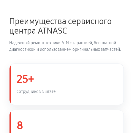
Замена шим контроллера
Преимущества сервисного
680 руб
60 минут
центра ATNASC
Замена микросхемы усилителя
Надёжный ремонт техники ATN с гарантией, бесплатной
600 руб
60 минут
диагностикой и использованием оригинальных запчастей.
Замена микросхемы логики
430 руб
60 минут
25+
Замена ключей управления
сотрудников в штате
540 руб
60 минут
Восстановление после попадания влаги
1020 руб
60 минут
8