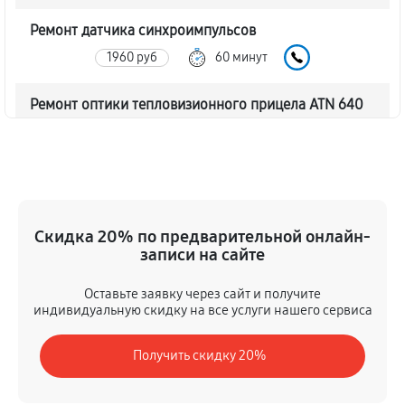
Ремонт датчика синхроимпульсов
1960 руб
60 минут
Ремонт оптики тепловизионного прицела ATN 640
2.525x
1960 руб
60 минут
Восстановление питания
680 руб
60 минут
Скидка 20% по предварительной онлайн-
записи на сайте
Ремонт контроллеров тепловизионного прицела
Оставьте заявку через сайт и получите
ATN 640 2.525x
индивидуальную скидку на все услуги нашего сервиса
940 руб
60 минут
Получить скидку 20%
Ремонт электронно-лучевой трубки
1110 руб
60 минут