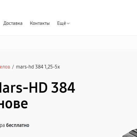
Гарантия д
Доставка
Контакты
Ещё
елов
/
mars-hd 384 1,25-5x
Mars-HD 384
анове
тра
бесплатно