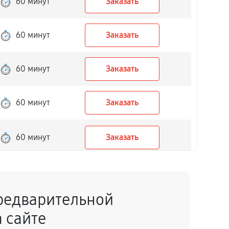
60 минут
Заказать
60 минут
Заказать
60 минут
Заказать
60 минут
Заказать
60 минут
Заказать
60 минут
Заказать
редварительной
60 минут
Заказать
 сайте