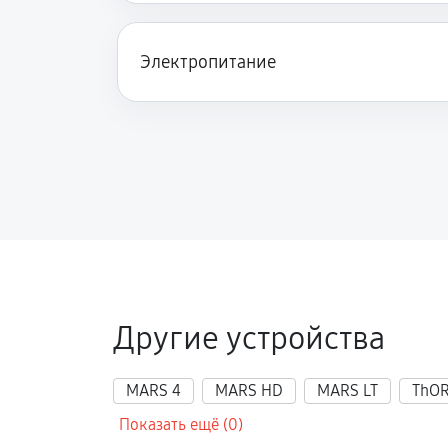
Полностью отсутствует изображен
Электропитание
Видна только половина изображен
Перепрошивка и обновление устр
Другие устройства
MARS 4
MARS HD
MARS LT
ThO
Показать ещё (0)