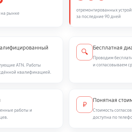
отремонтированных устрой
2210 руб
искателе или на видео
 на рынке
за последние 90 дней
1360 руб
квалифицированный
Бесплатная ди
1360 руб
🔍
Проводим бесплатн
и согласовываем с
тующие ATN. Работы
ного прицела ATN Mars-HD 384
940 руб
ждённой квалификацией.
2980 руб
и
Понятная стоим
₽
610 руб
енные работы и
Стоимость согласов
цев.
доступна по телефо
2300 руб
яр)