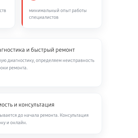
ств
60 минут
минимальный опыт работы
Заказать
специалистов
60 минут
Заказать
агностика и быстрый ремонт
60 минут
Заказать
ую диагностику, определяем неисправность
роки ремонта.
60 минут
Заказать
60 минут
Заказать
ость и консультация
60 минут
Заказать
ывается до начала ремонта. Консультация
ну и онлайн.
60 минут
Заказать