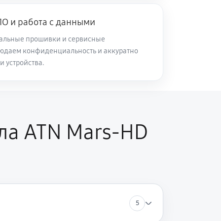
О и работа с данными
60 минут
Заказать
альные прошивки и сервисные
юдаем конфиденциальность и аккуратно
60 минут
Заказать
и устройства.
60 минут
Заказать
60 минут
Заказать
ла ATN Mars-HD
60 минут
Заказать
60 минут
Заказать
5