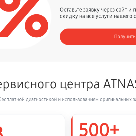
0%
600 руб
Оставьте заявку через сайт и
скидку на все услуги нашего 
430 руб
Получить
540 руб
1020 руб
влаги
ервисного центра ATNA
1110 руб
новление)
бесплатной диагностикой и использованием оригинальных з
4170 руб
прицела ATN Mars-HD 384 1,25-5X
500+
8
1020 руб
прицела ATN Mars-HD 384 1,25-5X