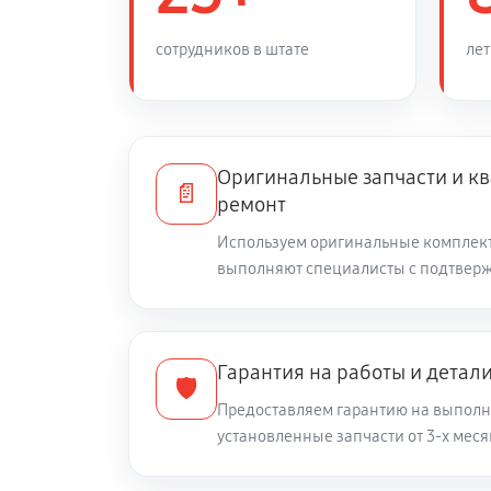
Перевёрнутое изображение в видо
сотрудников в штате
лет
Восстановление цепи питания
Оригинальные запчасти и 
Ремонт и замена аккумулятора
📄
ремонт
Используем оригинальные комплек
Ремонт Wi-Fi модуля тепловизион
выполняют специалисты с подтвер
1,25-5X
Замена процессора CPU
Гарантия на работы и детал
🛡️
Ремонт разъема питания
Предоставляем гарантию на выполн
установленные запчасти от 3-х меся
Разбита линза видоискателя (окул