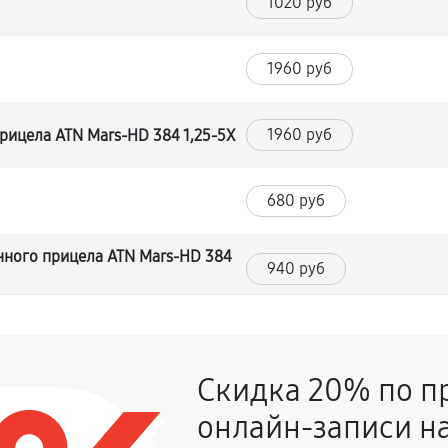
1020 руб
1960 руб
1960 руб
рицела ATN Mars-HD 384 1,25-5X
680 руб
нного прицела ATN Mars-HD 384
940 руб
1110 руб
ки
Скидка 20% по п
680 руб
онлайн-записи на