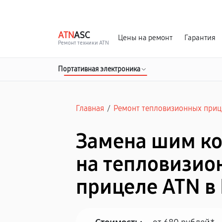
г. Иваново
Ежедневно с 9:00 до 21:00
ATN
ASC
Цены на ремонт
Гарантия
Ремонт техники ATN
Портативная электроника
Главная
/
Ремонт тепловизионных приц
Замена шим к
на тепловизио
прицеле ATN в