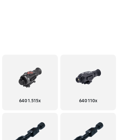
640 1.515x
640 110x