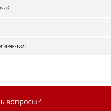
тика?
т измениться?
сь вопросы?