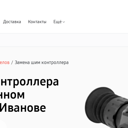
Гарантия д
Доставка
Контакты
Ещё
елов
/
Замена шим контроллера
онтроллера
нном
 Иванове