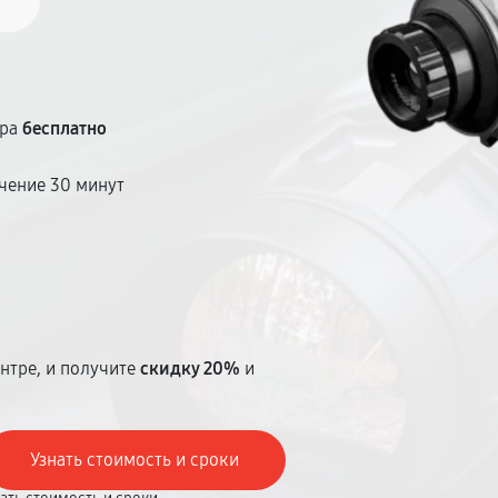
тра
бесплатно
чение 30 минут
т
нтре, и получите
скидку 20%
и