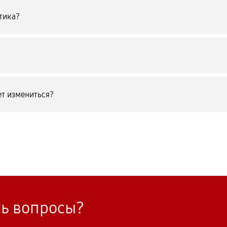
тика?
т измениться?
сь вопросы?