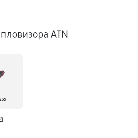
епловизора ATN
25x
а