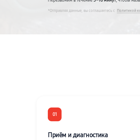
Перезвоним в течение
5–10 минут
, чтобы наз
*Отправляя данные, вы соглашаетесь с
Политикой к
01
Приём и диагностика