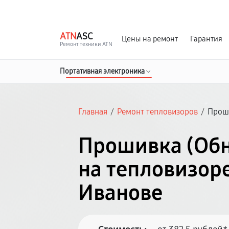
г. Иваново
Ежедневно с 9:00 до 21:00
ATN
ASC
Цены на ремонт
Гарантия
Ремонт техники ATN
Портативная электроника
Главная
/
Ремонт тепловизоров
/
Проши
Прошивка (Об
на тепловизоре
Иванове